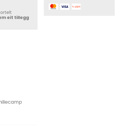
ortelt
em eit tillegg
miliecamp