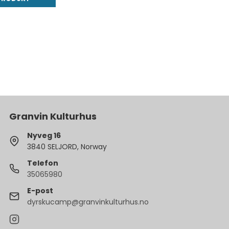
Granvin Kulturhus
Nyveg 16
3840 SELJORD, Norway
Telefon
35065980
E-post
dyrskucamp@granvinkulturhus.no