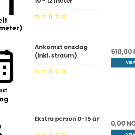
10 - 12 meter
Ankomst onsdag
510,00
(inkl. straum)
VIS
Ekstra person 0-15 år
0,00 N
VIS