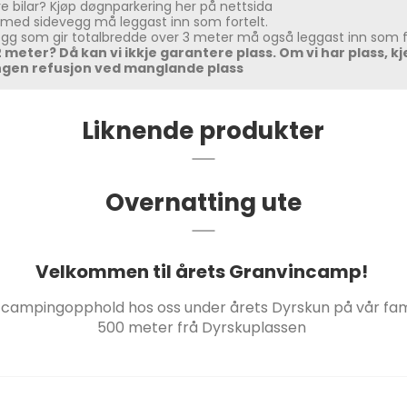
re bilar? Kjøp døgnparkering her på nettsida
 med sidevegg må leggast inn som fortelt.
egg som gir totalbredde over 3 meter må også leggast inn som f
2 meter? Då kan vi ikkje garantere plass. Om vi har plass, kj
Ingen refusjon ved manglande plass
Liknende produkter
Overnatting ute
Velkommen til årets Granvincamp!
t campingopphold hos oss under årets Dyrskun på vår fa
500 meter frå Dyrskuplassen