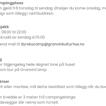
ampingplass
gjeld frå torsdag til søndag. Ønskjer du kome onsdag, må
» som tillegg i nettbutikken.
sjekk
. 09:00 til 22:00
krudd av søndag kl.15.00
end mail til
dyrskucamp@granvinkulturhus.no
g
er tilgjengeleg heile døgnet inne på huset
i som bur på GranvinCamp
kiser
lt eller markise, må dette bestillast som tillegg når du b
en breidde er 3 meter frå campingeininga.
deveggar blir rekna som fortelt.