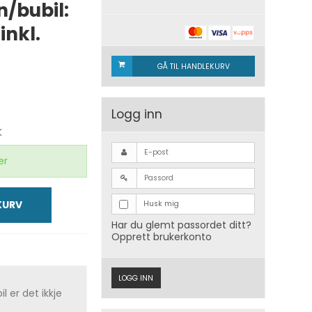
/bubil:
inkl.
GÅ TIL HANDLEKURV
Logg inn
K
er
 KURV
Husk mig
Har du glemt passordet ditt?
Opprett brukerkonto
LOGG INN
l er det ikkje