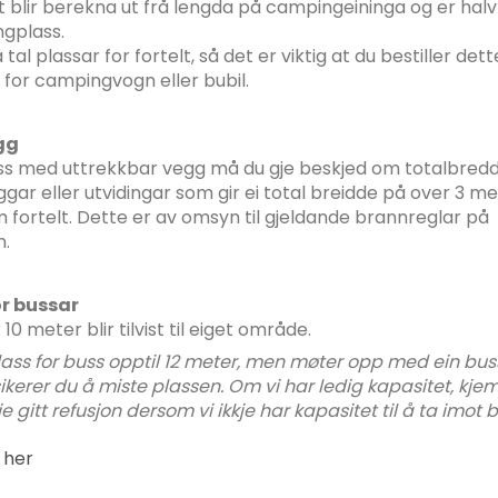
lt blir berekna ut frå lengda på campingeininga og er halv 
gplass.
tal plassar for fortelt, så det er viktig at du bestiller de
 for campingvogn eller bubil.
gg
ss med uttrekkbar vegg må du gje beskjed om totalbredde
gar eller utvidingar som gir ei total breidde på over 3 me
m fortelt. Dette er av omsyn til gjeldande brannreglar på
n.
or bussar
10 meter blir tilvist til eiget område.
plass for buss opptil 12 meter, men møter opp med ein bu
sikerer du å miste plassen. Om vi har ledig kapasitet, kjem 
kje gitt refusjon dersom vi ikkje har kapasitet til å ta imot 
å
her