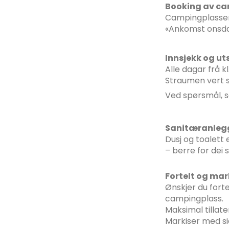
Booking av c
Campingplassen 
«Ankomst onsdag
Innsjekk og ut
Alle dagar frå kl
Straumen vert s
Ved spørsmål, s
Sanitæranleg
Dusj og toalett 
– berre for de
Fortelt og mar
Ønskjer du forte
campingplass.
Maksimal tillat
Markiser med si