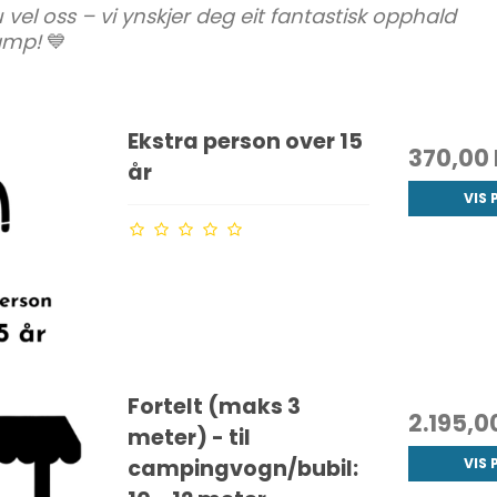
u vel oss – vi ynskjer deg eit fantastisk opphald
amp!
💙
Ekstra person over 15
370,00
år
VIS
Fortelt (maks 3
2.195,
meter) - til
campingvogn/bubil:
VIS