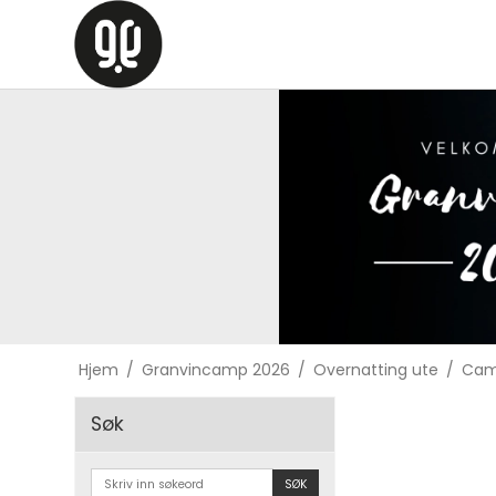
Hjem
/
Granvincamp 2026
/
Overnatting ute
/
Camp
Søk
SØK