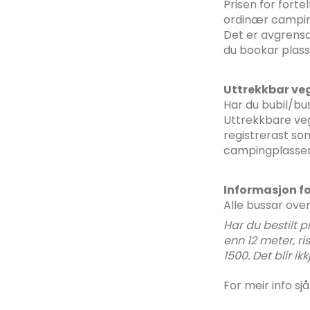
Prisen for forte
ordinær campin
Det er avgrensa 
du bookar plass
Uttrekkbar ve
Har du bubil/bu
Uttrekkbare veg
registrerast so
campingplasse
Informasjon f
Alle bussar over 
Har du bestilt 
enn 12 meter, ri
1500. Det blir ik
For meir info sj