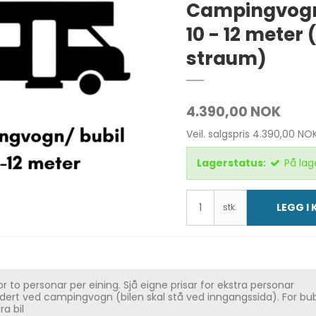
Campingvogn
10 - 12 meter (
straum)
4.390,00 NOK
Veil. salgspris 4.390,00 NO
Lagerstatus:
På lag
LEGG I
stk.
for to personar per eining. Sjå eigne prisar for ekstra personar
kludert ved campingvogn (bilen skal stå ved inngangssida). For bubi
ra bil