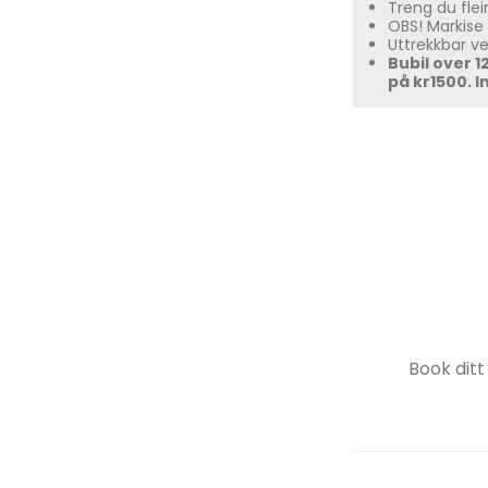
Treng du flei
OBS! Markise
Uttrekkbar v
Bubil over 1
på kr1500. 
Book dit