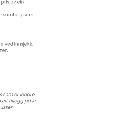
pris av ein
tte samtidig som
 ved innsjekk.
ter,
ss som er lengre
eit tillegg på kr
bussen.