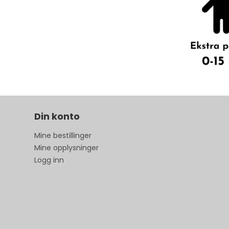
Din konto
Mine bestillinger
Mine opplysninger
Logg inn