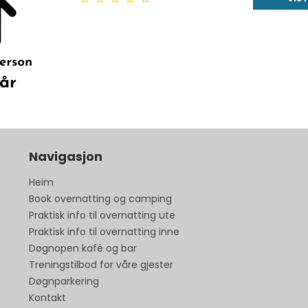
Navigasjon
Heim
Book overnatting og camping
Praktisk info til overnatting ute
Praktisk info til overnatting inne
Døgnopen kafé og bar
Treningstilbod for våre gjester
Døgnparkering
Kontakt