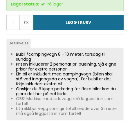
Lagerstatus:
På lager
LEGG I KURV
stk.
Beskrivelse
Bubil /campingvogn 8 - 10 meter, torsdag til
sundag
Prisen inkluderer 2 personar pr. bueining. Sjå eigne
prisar for ekstra personar
Ein bil er inkludert med campingvogn (bilen skal
stå ved inngangsida av vogna). For bubil er det
ikkje inkludert ekstra bil
Ønskjer du å kjøpe parkering for fleire bilar kan du
gjere det her på nettsida
OBS! Markise med sidevegg må leggast inn som
fortelt.
Uttrekkbar vegg som gir totalbredde over 3 meter
må også leggast inn som fortelt