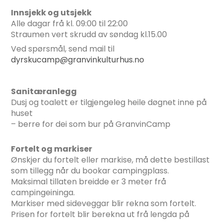
Innsjekk og utsjekk
Alle dagar frå kl. 09:00 til 22:00
Straumen vert skrudd av søndag kl.15.00
Ved spørsmål, send mail til
dyrskucamp@granvinkulturhus.no
Sanitæranlegg
Dusj og toalett er tilgjengeleg heile døgnet inne på
huset
– berre for dei som bur på GranvinCamp
Fortelt og markiser
Ønskjer du fortelt eller markise, må dette bestillast
som tillegg når du bookar campingplass.
Maksimal tillaten breidde er 3 meter frå
campingeininga.
Markiser med sideveggar blir rekna som fortelt.
Prisen for fortelt blir berekna ut frå lengda på