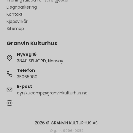
Treningstilbod for våre gjester
Døgnparkering
Kontakt
Kjøpsvilkår
Sitemap
Granvin Kulturhus
Nyveg 16
3840 SELJORD, Norway
Telefon
35065980
E-post
dyrskucamp@granvinkulturhus.no
2026 © GRANVIN KULTURHUS AS.
Org. nr.: 999640052